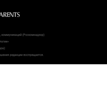
х, коммуникаций (Роскомнадзор)
логии»
ра):
решения редакции воспрещается.