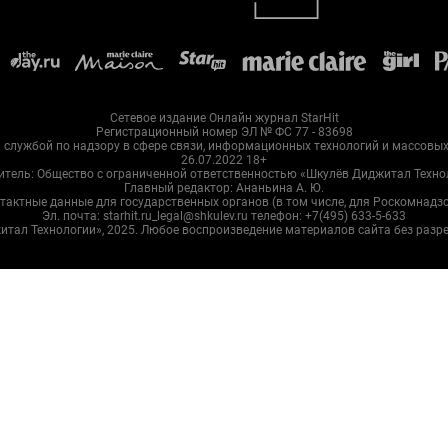
Сетевое издание Онлайн журнал StarHit
Регистрационный номер ЭЛ № ФС 77 - 83698
службой по надзору в сфере связи, информационных технологий и массовы
26.07.2022 18+
итель: Общество с ограниченной ответственностью «Шкулёв Диджитал Техно
Главный редактор: Ананьина А. Ю.
тактные данные для государственных органов (в том числе, для Роскомнадзо
Эл. почта: starhit.ru_legal@shkulev.ru телефон: +7(495) 633-5-633
житал Технологии», 2025. Любое воспроизведение материалов сайта без раз