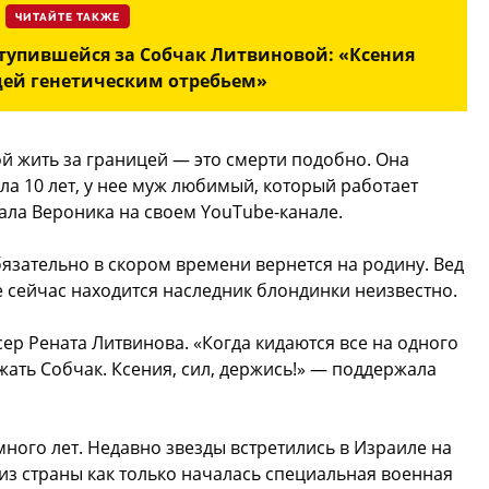
ЧИТАЙТЕ ТАКЖЕ
ступившейся за Собчак Литвиновой: «Ксения
ей генетическим отребьем»
ой жить за границей — это смерти подобно. Она
ила 10 лет, у нее муж любимый, который работает
ала Вероника на своем YouTube-канале.
бязательно в скором времени вернется на родину. Вед
де сейчас находится наследник блондинки неизвестно.
сер Рената Литвинова. «Когда кидаются все на одного
жать Собчак. Ксения, сил, держись!» — поддержала
много лет. Недавно звезды встретились в Израиле на
з страны как только началась специальная военная