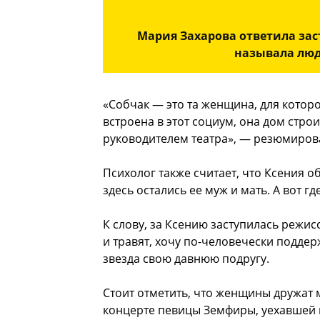
Мария Захарова ответила за
называла люд
«Собчак — это та женщина, для котор
встроена в этот социум, она дом стро
руководителем театра», — резюмиров
Психолог также считает, что Ксения о
здесь остались ее муж и мать. А вот г
К слову, за Ксению заступилась режис
и травят, хочу по-человечески поддер
звезда свою давнюю подругу.
Стоит отметить, что женщины дружат 
концерте певицы Земфиры, уехавшей и