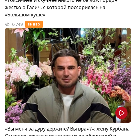
«Токсичнее и скучнее никого не было»: Гордон
жестко о Галич, с которой поссорилась на
«Большом куше»
6 749
ВИДЕО
«Вы меня за дуру держите? Вы врач?»: жену Курбана