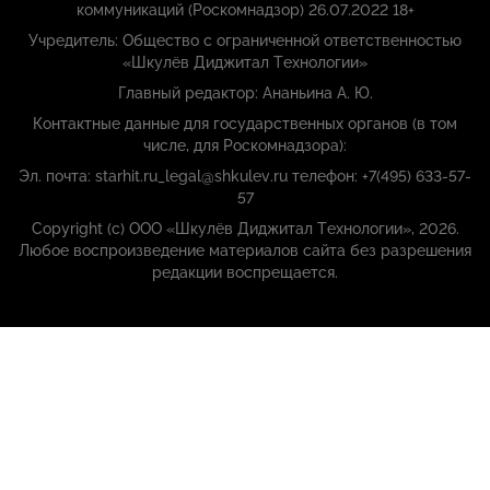
коммуникаций (Роскомнадзор) 26.07.2022 18+
Учредитель: Общество с ограниченной ответственностью
«Шкулёв Диджитал Технологии»
Главный редактор: Ананьина А. Ю.
Контактные данные для государственных органов (в том
числе, для Роскомнадзора):
Эл. почта: starhit.ru_legal@shkulev.ru телефон: +7(495) 633-57-
57
Copyright (с) ООО «Шкулёв Диджитал Технологии», 2026.
Любое воспроизведение материалов сайта без разрешения
редакции воспрещается.