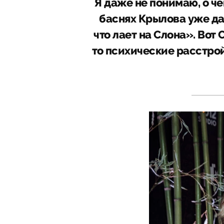
Я даже не понимаю, о че
баснях Крылова уже дав
что лает на Слона». Вот
то психические расстрой