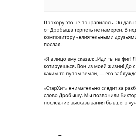
Прохору это не понравилось. Он давно
от Дробыша терпеть не намерен. В н
композитору «влиятельными друзьями 
послал.
«Я в лицо ему сказал: „Иди ты на фиг! 
котируешься. Вон из моей жизни! До с
каким-то пупом земли, — его заблужде
«СтарХит» внимательно следит за раз
слово Дробышу. Мы позвонили Викто
последние высказывания бывшего «уч