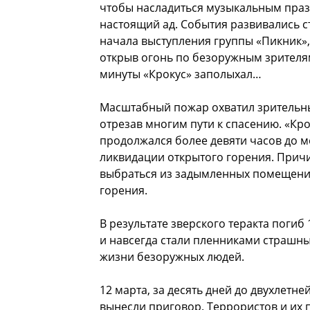
чтобы насладиться музыкальным празд
настоящий ад. События развивались с
начала выступления группы «Пикник»,
открыв огонь по безоружным зрителям
минуты «Крокус» заполыхал…
Масштабный пожар охватил зрительны
отрезав многим пути к спасению. «Кро
продолжался более девяти часов до м
ликвидации открытого горения. Прич
выбраться из задымленных помещений
горения.
В результате зверского теракта погиб
и навсегда стали пленниками страшны
жизни безоружных людей.
12 марта, за десять дней до двухлет
вынесли приговор. Террористов и их 