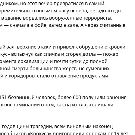
ником, но этот вечер превратился в самый
тремительно: в восьмом часу вечера, незадолго до
 в здание ворвались вооруженные террористы,
 — сначала в фойе, затем в зале. А через считанные
й зал, верхние этажи и привел к обрушению кровли,
кус» вспыхнул как спичка и сгорел дотла — пожар
омента локализации и почти сутки до полной
иной смерти большинства жертв, не сумевших
 и коридоров, стало отравление продуктами
 151 безвинный человек, более 600 получили ранения
х воспоминаний о том, как на их глазах лишали
ней годовщины трагедии, всем виновным наконец
пособников «Крокуса» приговорили к срокам от 19 лет