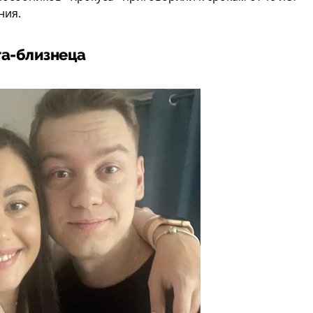
ния.
та-близнеца