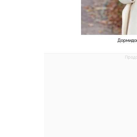
Дормидош