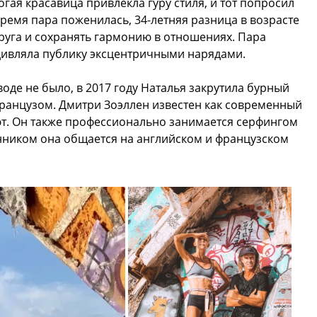
гая красавица привлекла гуру стиля, и тот попросил
время пара поженилась, 34-летняя разница в возрасте
руга и сохранять гармонию в отношениях. Пара
удивляла публику эксцентричными нарядами.
оде не было, в 2017 году Наталья закрутила бурный
анцузом. Дмитри Зоэллен известен как современный
ют. Он также профессионально занимается серфингом
анником она общается на английском и французском