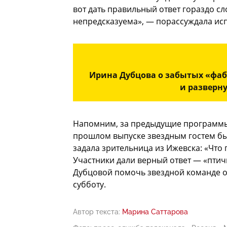
вот дать правильный ответ гораздо с
непредсказуема», — порассуждала ис
Ирина Дубцова о забытых «фаб
и разверну
Напомним, за предыдущие программы 
прошлом выпуске звездным гостем бы
задала зрительница из Ижевска: «Что
Участники дали верный ответ — «птич
Дубцовой помочь звездной команде о
субботу.
Автор текста:
Марина Саттарова