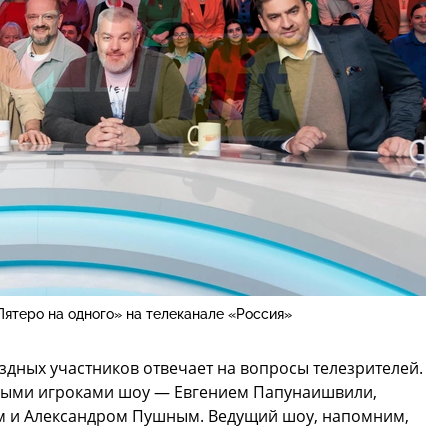
ятеро на одного» на телеканале «Россия»
здных участников отвечает на вопросы телезрителей.
нными игроками шоу — Евгением Папунаишвили,
м и Александром Пушным. Ведущий шоу, напомним,