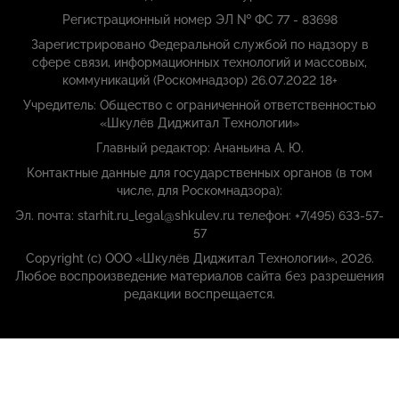
Регистрационный номер ЭЛ № ФС 77 - 83698
Зарегистрировано Федеральной службой по надзору в
сфере связи, информационных технологий и массовых,
коммуникаций (Роскомнадзор) 26.07.2022 18+
Учредитель: Общество с ограниченной ответственностью
«Шкулёв Диджитал Технологии»
Главный редактор: Ананьина А. Ю.
Контактные данные для государственных органов (в том
числе, для Роскомнадзора):
Эл. почта: starhit.ru_legal@shkulev.ru телефон: +7(495) 633-57-
57
Copyright (с) ООО «Шкулёв Диджитал Технологии», 2026.
Любое воспроизведение материалов сайта без разрешения
редакции воспрещается.