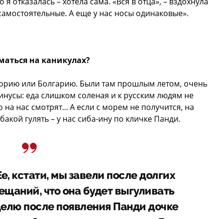
 отказалась – хотела сама. «Вся в отца», – вздохнула
 самостоятельные. А еще у нас носы одинаковые».
маться на каникулах?
горию или Болгарию. Были там прошлым летом, очень
инусы: еда слишком соленая и к русским людям не
 на нас смотрят... А если с морем не получится, на
обакой гулять – у нас сиба-ину по кличке Панди.
, кстати, мы завели после долгих
ещаний, что она будет выгуливать
делю после появления Панди дочке