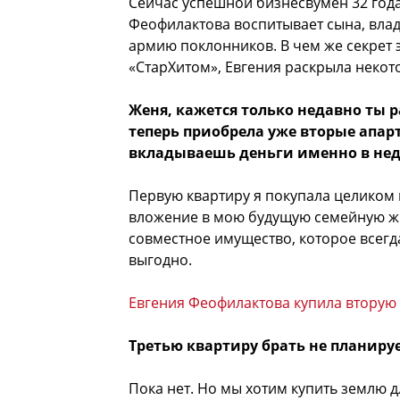
Сейчас успешной бизнесвумен 32 года
Феофилактова воспитывает сына, вла
армию поклонников. В чем же секрет э
«СтарХитом», Евгения раскрыла некот
Женя, кажется только недавно ты р
теперь приобрела уже вторые апар
вкладываешь деньги именно в не
Первую квартиру я покупала целиком н
вложение в мою будущую семейную жи
совместное имущество, которое всегд
выгодно.
Евгения Феофилактова купила вторую 
Третью квартиру брать не планиру
Пока нет. Но мы хотим купить землю д