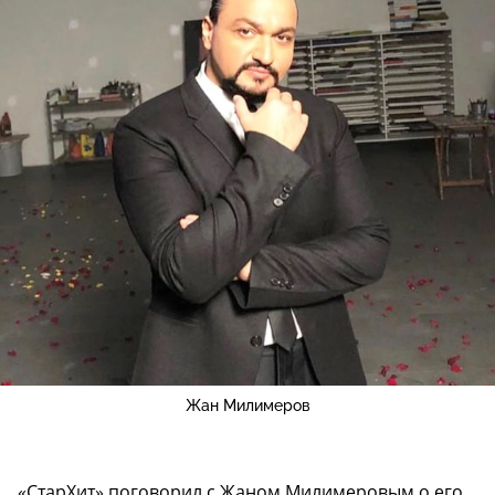
Жан Милимеров
«СтарХит» поговорил с Жаном Милимеровым о его