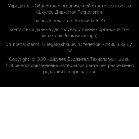
Учредитель: Общество с ограниченной ответственностью
«Шкулёв Диджитал Технологии»
Главный редактор: Ананьина А. Ю.
Контактные данные для государственных органов (в том
числе, для Роскомнадзора):
Эл. почта: starhit.ru_legal@shkulev.ru телефон: +7(495) 633-57-
57
Copyright (с) ООО «Шкулёв Диджитал Технологии», 2026.
Любое воспроизведение материалов сайта без разрешения
редакции воспрещается.