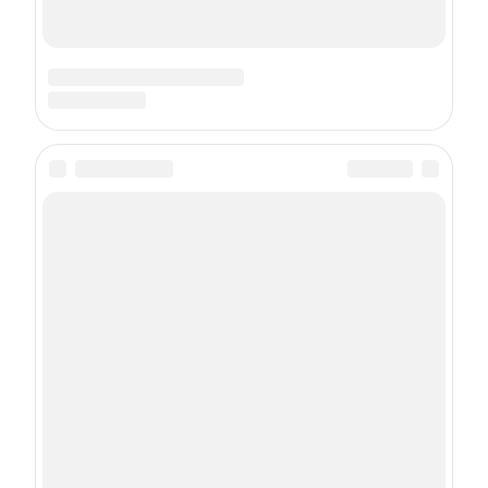
Подписка на рассылку
Даю
согласие
на обработку персональных данных
С
Политикой
обработки персональных данных согласен
Подписаться