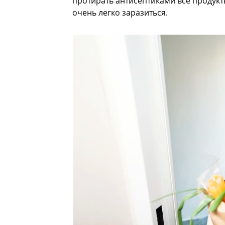
протирать антисептиками все продукт
очень легко заразиться.