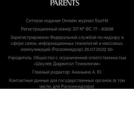
Сетевое издание Онлайн журнал StarHit
Регистрационный номер ЭЛ № ФС 77 - 83698
Зарегистрировано Федеральной службой по надзору в
сфере связи, информационных технологий и массовых,
коммуникаций (Роскомнадзор) 26.07.2022 18+
Учредитель: Общество с ограниченной ответственностью
«Шкулёв Диджитал Технологии»
Главный редактор: Ананьина А. Ю.
Контактные данные для государственных органов (в том
числе, для Роскомнадзора):
Эл. почта: starhit.ru_legal@shkulev.ru телефон: +7(495) 633-57-
57
Copyright (с) ООО «Шкулёв Диджитал Технологии», 2026.
Любое воспроизведение материалов сайта без разрешения
редакции воспрещается.