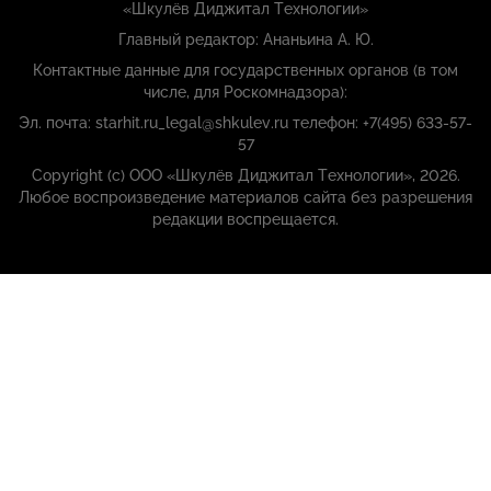
«Шкулёв Диджитал Технологии»
Главный редактор: Ананьина А. Ю.
Контактные данные для государственных органов (в том
числе, для Роскомнадзора):
Эл. почта: starhit.ru_legal@shkulev.ru телефон: +7(495) 633-57-
57
Copyright (с) ООО «Шкулёв Диджитал Технологии», 2026.
Любое воспроизведение материалов сайта без разрешения
редакции воспрещается.