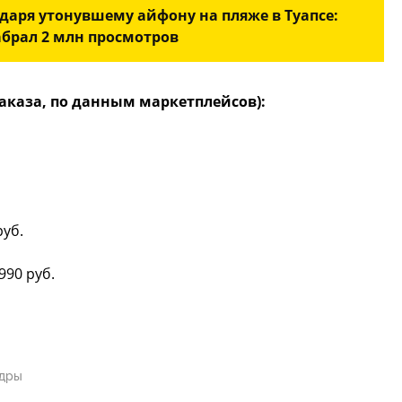
одаря утонувшему айфону на пляже в Туапсе:
абрал 2 млн просмотров
дзаказа, по данным маркетплейсов):
руб.
990 руб.
адры