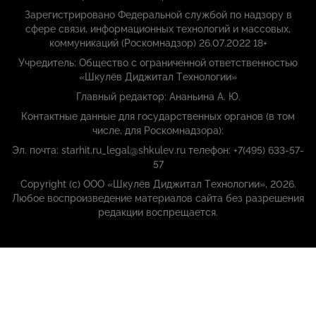
Зарегистрировано Федеральной службой по надзору в
сфере связи, информационных технологий и массовых,
коммуникаций (Роскомнадзор) 26.07.2022 18+
Учредитель: Общество с ограниченной ответственностью
«Шкулёв Диджитал Технологии»
Главный редактор: Ананьина А. Ю.
Контактные данные для государственных органов (в том
числе, для Роскомнадзора):
Эл. почта: starhit.ru_legal@shkulev.ru телефон: +7(495) 633-57-
57
Copyright (с) ООО «Шкулёв Диджитал Технологии», 2026.
Любое воспроизведение материалов сайта без разрешения
редакции воспрещается.