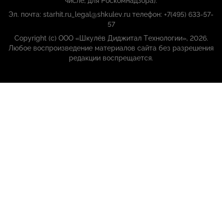
числе, для Роскомнадзора):
Эл. почта: starhit.ru_legal@shkulev.ru телефон: +7(495) 633-57-
57
Copyright (с) ООО «Шкулёв Диджитал Технологии», 2026.
Любое воспроизведение материалов сайта без разрешения
редакции воспрещается.