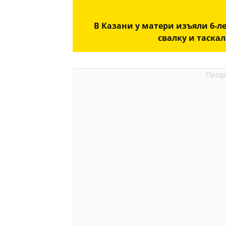
В Казани у матери изъяли 6-
свалку и таска