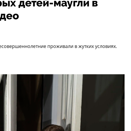
рых детей-маугли в
идео
Несовершеннолетние проживали в жутких условиях.