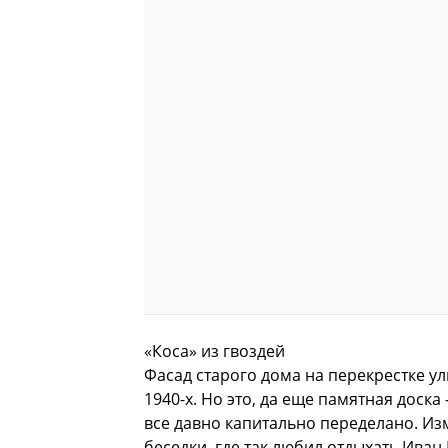
«Коса» из гвоздей
Фасад старого дома на перекрестке ул
1940-х. Но это, да еще памятная доск
все давно капитально переделано. Из
беседки, где так любил отдыхать Ива