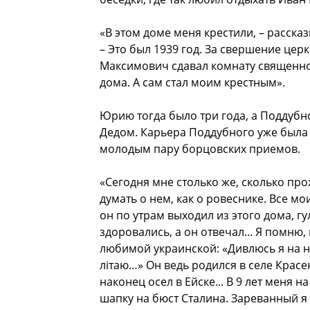
«В этом доме меня крестили, – расск
– Это был 1939 год. За свершение цер
Максимович сдавал комнату священнос
дома. А сам стал моим крестным».
Юрию тогда было три года, а Поддубно
Дедом. Карьера Поддубного уже была 
молодым пару борцовских приемов.
«Сегодня мне столько же, сколько прож
думать о нем, как о ровеснике. Все м
он по утрам выходил из этого дома, гу
здоровались, а он отвечал... Я помн
любимой украинской: «Дивлюсь я на неб
лiтаю…» Он ведь родился в селе Красе
наконец осел в Ейске... В 9 лет меня н
шапку на бюст Сталина. Зареванный я 