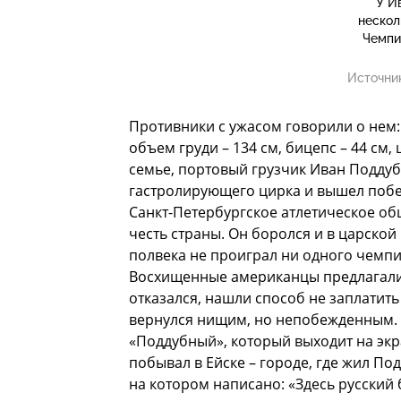
У И
нескол
Чемпи
Источни
Противники с ужасом говорили о нем: «Н
объем груди – 134 см, бицепс – 44 см,
семье, портовый грузчик Иван Поддуб
гастролирующего цирка и вышел побед
Санкт-Петербургское атлетическое о
честь страны. Он боролся и в царской
полвека не проиграл ни одного чемпио
Восхищенные американцы предлагали 
отказался, нашли способ не заплати
вернулся нищим, но непобежденным. 
«Поддубный», который выходит на экр
побывал в Ейске – городе, где жил По
на котором написано: «Здесь русский 