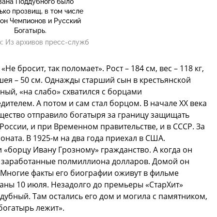
вана Поддубного было
ько прозвищ, в том числе
он Чемпионов и Русский
Богатырь.
к:
Из архивов пресс-служб
е бросит, так поломает». Рост – 184 см, вес – 118 кг,
 шея – 50 см. Однажды старший сын в крестьянской
ный, «на слабо» схватился с борцами
ителем. А потом и сам стал борцом. В начале XX века
бщество отправило богатыря за границу защищать
 России, и при Временном правительстве, и в СССР. За
ната. В 1925-м на два года приехал в США.
«борцу Ивану Грозному» гражданство. А когда он
ть заработанные полмиллиона долларов. Домой он
Многие факты его биографии оживут в фильме
аны 10 июля. Незадолго до премьеры «СтарХит»
ддубный. Там остались его дом и могила с памятником,
богатырь лежит».