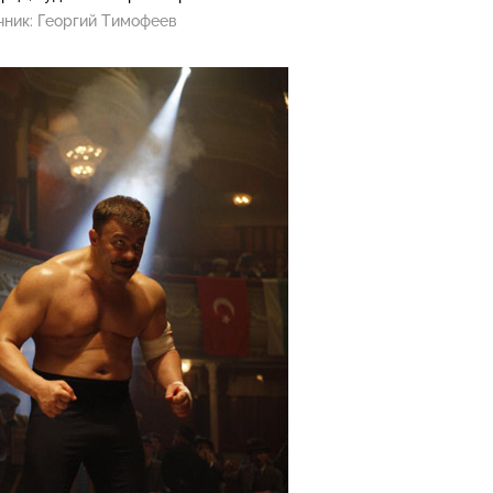
чник:
Георгий Тимофеев