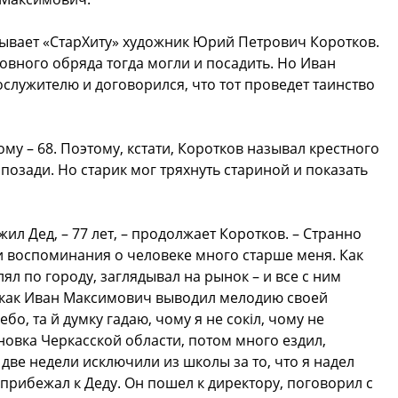
азывает «СтарХиту» художник Юрий Петрович Коротков.
ковного обряда тогда могли и посадить. Но Иван
лужителю и договорился, что тот проведет таинство
му – 68. Поэтому, кстати, Коротков называл крестного
позади. Но старик мог тряхнуть стариной и показать
ил Дед, – 77 лет, – продолжает Коротков. – Странно
ои воспоминания о человеке много старше меня. Как
лял по городу, заглядывал на рынок – и все с ним
ю, как Иван Максимович выводил мелодию своей
о, та й думку гадаю, чому я не сокiл, чому не
новка Черкасской области, потом много ездил,
а две недели исключили из школы за то, что я надел
прибежал к Деду. Он пошел к директору, поговорил с