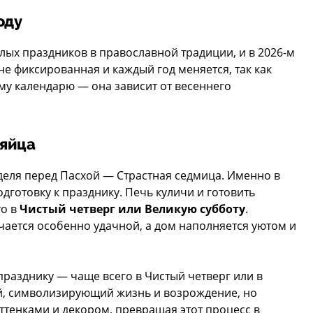
оду
лых праздников в православной традиции, и в 2026-м
а не фиксированная и каждый год меняется, так как
му календарю — она зависит от весеннего
 яйца
деля перед Пасхой — Страстная седмица. Именно в
дготовку к празднику. Печь куличи и готовить
о в
Чистый четверг или Великую субботу
.
учается особенно удачной, а дом наполняется уютом и
празднику — чаще всего в Чистый четверг или в
ый, символизирующий жизнь и возрождение, но
ттенками и декором, превращая этот процесс в