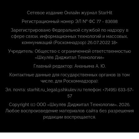
Сетевое издание Онлайн журнал StarHit
Регистрационный номер ЭЛ № ФС 77 - 83698
Зарегистрировано Федеральной службой по надзору в
сфере связи, информационных технологий и массовых,
коммуникаций (Роскомнадзор) 26.07.2022 18+
Учредитель: Общество с ограниченной ответственностью
«Шкулёв Диджитал Технологии»
Главный редактор: Ананьина А. Ю.
Контактные данные для государственных органов (в том
числе, для Роскомнадзора):
Эл. почта: starhit.ru_legal@shkulev.ru телефон: +7(495) 633-57-
57
Copyright (с) ООО «Шкулёв Диджитал Технологии», 2026.
Любое воспроизведение материалов сайта без разрешения
редакции воспрещается.