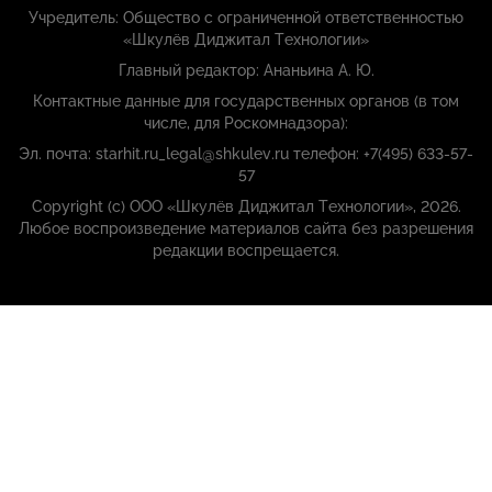
Учредитель: Общество с ограниченной ответственностью
«Шкулёв Диджитал Технологии»
Главный редактор: Ананьина А. Ю.
Контактные данные для государственных органов (в том
числе, для Роскомнадзора):
Эл. почта: starhit.ru_legal@shkulev.ru телефон: +7(495) 633-57-
57
Copyright (с) ООО «Шкулёв Диджитал Технологии», 2026.
Любое воспроизведение материалов сайта без разрешения
редакции воспрещается.