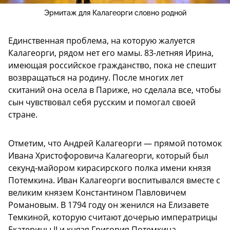
Эрмитаж для Калагеорги словно родной
Единственная проблема, на которую жалуется
Калагеорги, рядом нет его мамы. 83-летняя Ирина,
имеющая российское гражданство, пока не спешит
возвращаться на родину. После многих лет
скитаний она осела в Париже, но сделала все, чтобы
сын чувствовал себя русским и помогал своей
стране.
Отметим, что Андрей Калагеорги — прямой потомок
Ивана Христофоровича Калагеорги, который был
секунд-майором кирасирского полка имени князя
Потемкина. Иван Калагеорги воспитывался вместе с
великим князем Константином Павловичем
Романовым. В 1794 году он женился на Елизавете
Темкиной, которую считают дочерью императрицы
Екатерины II и князя Григория Потемкина.