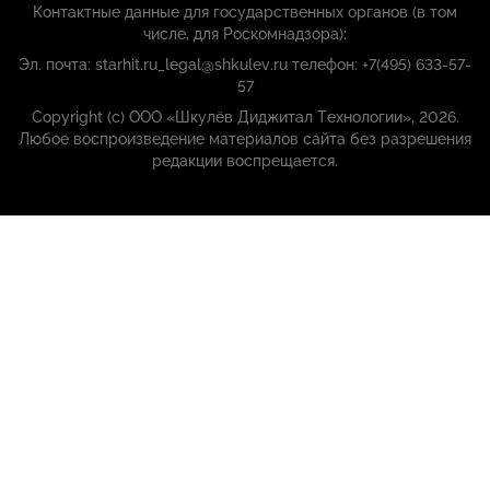
Контактные данные для государственных органов (в том
числе, для Роскомнадзора):
Эл. почта: starhit.ru_legal@shkulev.ru телефон: +7(495) 633-57-
57
Copyright (с) ООО «Шкулёв Диджитал Технологии», 2026.
Любое воспроизведение материалов сайта без разрешения
редакции воспрещается.