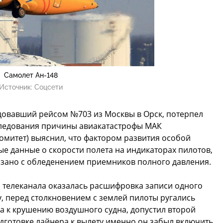
Самолет Ан-148
Источник:
Соцсети
едовавший рейсом №703 из Москвы в Орск, потерпел
следования причины авиакатастрофы МАК
митет) выяснил, что фактором развития особой
ые данные о скорости полета на индикаторах пилотов,
вязано с обледенением приемников полного давления.
 телеканала оказалась расшифровка записи одного
у, перед столкновением с землей пилоты ругались
а к крушению воздушного судна, допустил второй
дготовке лайнера к вылету именно он забыл включить