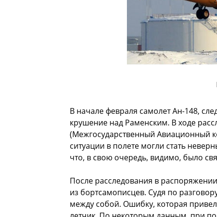
В начале февраля самолет Ан-148, сл
крушение над Раменским. В ходе рас
(Межгосударственный Авиационный ко
ситуации в полете могли стать неверн
что, в свою очередь, видимо, было с
После расследования в распоряжении
из бортсамописцев. Судя по разговор
между собой. Ошибку, которая привел
летчик. По некоторым данным, при по