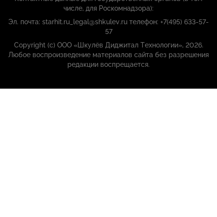
числе, для Роскомнадзора):
Эл. почта: starhit.ru_legal@shkulev.ru телефон: +7(495) 633-57-
57
Copyright (с) ООО «Шкулёв Диджитал Технологии», 2026.
Любое воспроизведение материалов сайта без разрешения
редакции воспрещается.