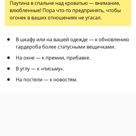
Паутина в спальне над кроватью — внимание,
влюбленные! Пора что-то предпринять, чтобы
огонек в ваших отношениях не угасал.
В шкафу или на вашей одежде — к обновлению
гардероба более статусными вещичками.
На окне — к премии, прибавке.
В углу — к «письму».
На постели — к новостям.