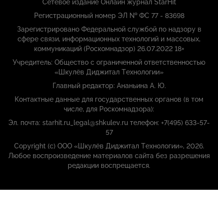
Сетевое издание Онлайн журнал StarHit
Регистрационный номер ЭЛ № ФС 77 - 83698
Зарегистрировано Федеральной службой по надзору в
сфере связи, информационных технологий и массовых,
коммуникаций (Роскомнадзор) 26.07.2022 18+
Учредитель: Общество с ограниченной ответственностью
«Шкулёв Диджитал Технологии»
Главный редактор: Ананьина А. Ю.
Контактные данные для государственных органов (в том
числе, для Роскомнадзора):
Эл. почта: starhit.ru_legal@shkulev.ru телефон: +7(495) 633-57-
57
Copyright (с) ООО «Шкулёв Диджитал Технологии», 2026.
Любое воспроизведение материалов сайта без разрешения
редакции воспрещается.