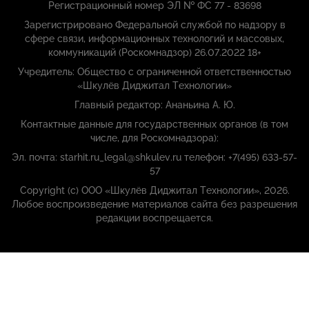
Регистрационный номер ЭЛ № ФС 77 - 83698
Зарегистрировано Федеральной службой по надзору в
сфере связи, информационных технологий и массовых,
коммуникаций (Роскомнадзор) 26.07.2022 18+
Учредитель: Общество с ограниченной ответственностью
«Шкулёв Диджитал Технологии»
Главный редактор: Ананьина А. Ю.
Контактные данные для государственных органов (в том
числе, для Роскомнадзора):
Эл. почта: starhit.ru_legal@shkulev.ru телефон: +7(495) 633-57-
57
Copyright (с) ООО «Шкулёв Диджитал Технологии», 2026.
Любое воспроизведение материалов сайта без разрешения
редакции воспрещается.