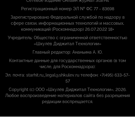
Сетевое издание Онлайн журнал StarHit
Регистрационный номер ЭЛ № ФС 77 - 83698
Зарегистрировано Федеральной службой по надзору в
сфере связи, информационных технологий и массовых,
коммуникаций (Роскомнадзор) 26.07.2022 18+
Учредитель: Общество с ограниченной ответственностью
«Шкулёв Диджитал Технологии»
Главный редактор: Ананьина А. Ю.
Контактные данные для государственных органов (в том
числе, для Роскомнадзора):
Эл. почта: starhit.ru_legal@shkulev.ru телефон: +7(495) 633-57-
57
Copyright (с) ООО «Шкулёв Диджитал Технологии», 2026.
Любое воспроизведение материалов сайта без разрешения
редакции воспрещается.