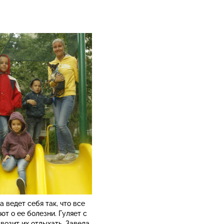
а ведет себя так, что все
ют о ее болезни. Гуляет с
 возит их отдыхать. Завела