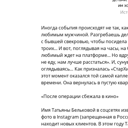
им х
Ист
Иногда события происходят не так, ка
любимым мужчиной. Разгребаешь дела
с бывшей свекровью, чтобы посидела с 
троих... И вот, поглядывая на часы, н
любимый ждет на платформе... Но вдруг
не еду, нам лучше расстаться». И, суну
оглядываясь… Как призналась «СтарХи
этот момент оказался той самой капл
времени. Она вернулась в пустую квар
«После операции сбежала в кино»
Имя Татьяны Бельковой в соцсетях изв
фото в Instagram (запрещенная в Росси
находит новых клиентов. В этом году 