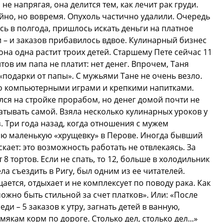
не напрягая, она делится тем, как лечит рак груди.
йно, но вовремя. Опухоль частично удалили. Очередь
ь в полгода, пришлось искать деньги на платное
и – и заказов прибавилось вдвое. Кулинарный бизнес
 она одна растит троих детей. Старшему Пете сейчас 11
ентов им папа не платит: нет денег. Впрочем, Таня
«подарки от папы». С мужьями Тане не очень везло.
о компьютерными играми и крепкими напитками.
ился на стройке прорабом, но денег домой почти не
тывать самой. Взяла несколько кулинарных уроков у
з. Три года назад, когда отношения с мужем
вою маленькую «хрущевку» в Перове. Иногда бывший
скает: это возможность работать не отвлекаясь. За
 8 тортов. Если не спать, то 12, больше в холодильник
ела съездить в Ригу, был одним из ее читателей.
ается, отдыхает и не комплексует по поводу рака. Как
ожно быть стильной за счет платков». Или: «После
ди – 5 заказов к утру, загнать детей в ванную,
мякам корм по дороге. Столько дел, столько дел...»