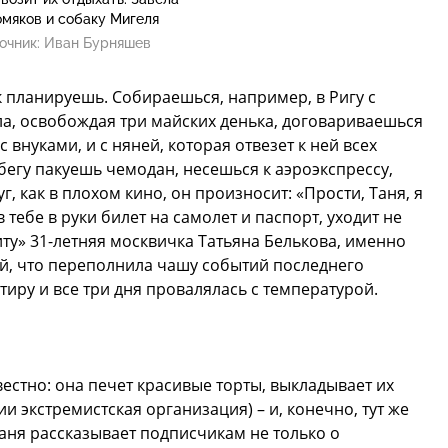
омяков и собаку Мигеля
очник:
Иван Бурняшев
к планируешь. Собираешься, например, в Ригу с
, освобождая три майских денька, договариваешься
внуками, и с няней, которая отвезет к ней всех
а бегу пакуешь чемодан, несешься к аэроэкспрессу,
, как в плохом кино, он произносит: «Прости, Таня, я
в тебе в руки билет на самолет и паспорт, уходит не
ту» 31-летняя москвичка Татьяна Белькова, именно
ей, что переполнила чашу событий последнего
тиру и все три дня провалялась с температурой.
естно: она печет красивые торты, выкладывает их
и экстремистская организация) – и, конечно, тут же
Таня рассказывает подписчикам не только о