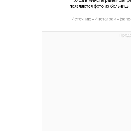
Когда в «Инстаграме» (запр
появляются фото из больницы,
Источник:
«Инстаграм» (запр