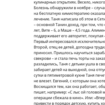
кулинарных открытиях. Весело, никого 
Болезнь обнаружили в ноябре – случа
на бесплатную химиотерапию оказалас
лечение. Таня написала об этом в Сет
– основной Танин доход, при том, что
лет, Вите – 6, а Маше – 4,5 года. Алим
поддерживает его авторитет, покупая 
Первый интересовался исключительн
Второй, отец ее детей, допоздна труд
приносил. Пришлось научиться зараба
свекрови – и стала печь торты на зака
разладились, Таня с детьми ушла в с
забирает детей на выходной, она отпу
сутки в пятиметровой кухне Таня печет
не влезет. Евгений, с которым она хот
Восхищался тем, как она работает, общ
пишет, например: «С лыс ой головой м
операции сбежала в кино». Или: «Впере
привести в порядок детскую, купить хо