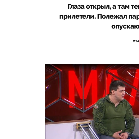
Глаза открыл, а там т
прилетели. Полежал пару
опускаю,
СТ