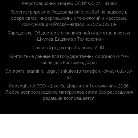
Регистрационный номер ЭЛ № ФС 77 - 83698
Зарегистрировано Федеральной службой по надзору в
сфере связи, информационных технологий и массовых,
коммуникаций (Роскомнадзор) 26.07.2022 18+
Учредитель: Общество с ограниченной ответственностью
«Шкулёв Диджитал Технологии»
Главный редактор: Ананьина А. Ю.
Контактные данные для государственных органов (в том
числе, для Роскомнадзора):
Эл. почта: starhit.ru_legal@shkulev.ru телефон: +7(495) 633-57-
57
Copyright (с) ООО «Шкулёв Диджитал Технологии», 2026.
Любое воспроизведение материалов сайта без разрешения
редакции воспрещается.