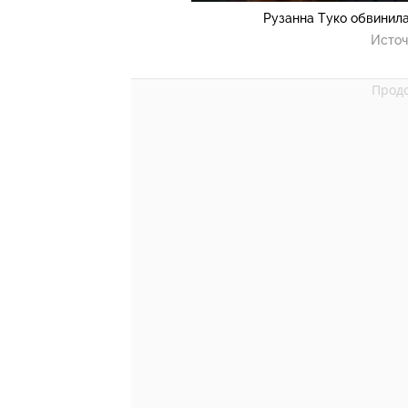
Рузанна Туко обвинил
Источ