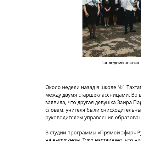
Последний звонок
Около недели назад в школе №1 Тахт
между двумя старшеклассницами. Во в
заявила, что другая девушка Заира П
словам, учителя были снисходительны 
руководителем управления образован
В студии программы «Прямой эфир» Р
на выпускном. Туко настаивает, что н