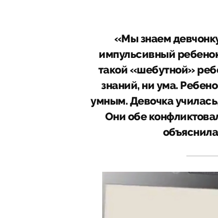
«Мы знаем девчонку
импульсивный ребенок, 
такой «шебутной» ребен
знаний, ни ума. Ребе
умным. Девочка училась,
Они обе конфликтовали
объяснила