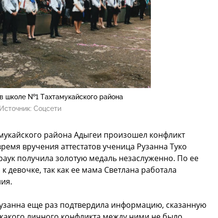
 в школе №1 Тахтамукайского района
Источник:
Соцсети
амукайского района Адыгеи произошел конфликт
ремя вручения аттестатов ученица Рузанна Туко
араук получила золотую медаль незаслуженно. По ее
к девочке, так как ее мама Светлана работала
ия.
узанна еще раз подтвердила информацию, сказанную
икакого личного конфликта между ними не было.