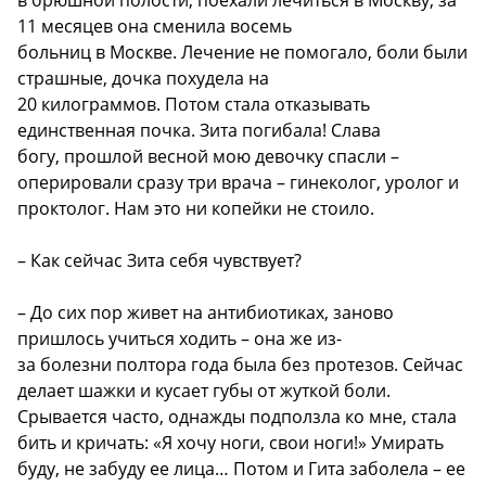
в брюшной полости, поехали лечиться в Москву, за
11 месяцев она сменила восемь
больниц в Москве. Лечение не помогало, боли были
страшные, дочка похудела на
20 килограммов. Потом стала отказывать
единственная почка. Зита погибала! Слава
богу, прошлой весной мою девочку спасли –
оперировали сразу три врача – гинеколог, уролог и
проктолог. Нам это ни копейки не стоило.
– Как сейчас Зита себя чувствует?
– До сих пор живет на антибиотиках, заново
пришлось учиться ходить – она же из-
за болезни полтора года была без протезов. Сейчас
делает шажки и кусает губы от жуткой боли.
Срывается часто, однажды подползла ко мне, стала
бить и кричать: «Я хочу ноги, свои ноги!» Умирать
буду, не забуду ее лица… Потом и Гита заболела – ее