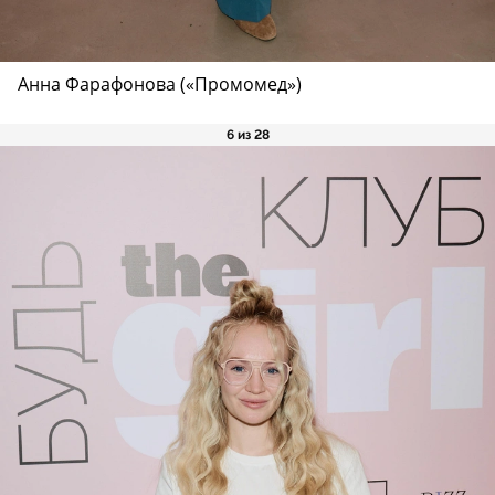
Анна Фарафонова («Промомед»)
6 из 28