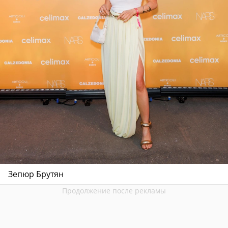
Зепюр Брутян