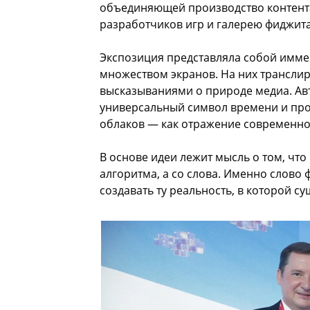
объединяющей производство контента
разработчиков игр и галерею фиджита
Экспозиция представляла собой имм
множеством экранов. На них трансли
высказываниями о природе медиа. Ав
универсальный символ времени и прос
облаков — как отражение современно
В основе идеи лежит мысль о том, чт
алгоритма, а со слова. Именно слово
создавать ту реальность, в которой су