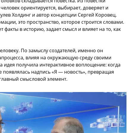
головков складывается повестка. Из повестки
 человек ориентируется, выбирает, доверяет и
кулев Холдинг и автор концепции Сергей Коровец.
мации, это пространство, которое строится словами.
 факты в историю, задает смысл и влияет на то, как
еловеку. По замыслу создателей, именно он
апроцесса, влияя на окружающую среду своими
а идея получила интерактивное воплощение: когда
не появлялась надпись «Я — новость», превращая
 главный смысловой элемент.