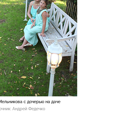
Мельникова с дочерью на даче
очник:
Андрей Федечко