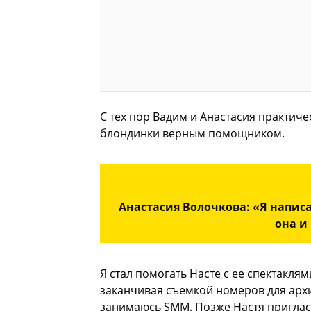
С тех пор Вадим и Анастасия практиче
блондинки верным помощником.
Анастасия Волочкова: «Я напис
она и
Я стал помогать Насте с ее спектаклям
заканчивая съемкой номеров для архив
занимаюсь SMM. Позже Настя пригласи