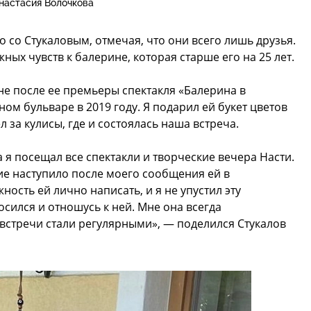
настасия Волочкова
о со Стукаловым, отмечая, что они всего лишь друзья.
ных чувств к балерине, которая старше его на 25 лет.
е после ее премьеры спектакля «Балерина в
ом бульваре в 2019 году. Я подарил ей букет цветов
за кулисы, где и состоялась наша встреча.
 я посещал все спектакли и творческие вечера Насти.
ие наступило после моего сообщения ей в
ость ей лично написать, и я не упустил эту
осился и отношусь к ней. Мне она всегда
встречи стали регулярными», — поделился Стукалов