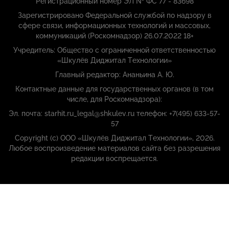
Регистрационный номер ЭЛ № ФС 77 - 83698
Зарегистрировано Федеральной службой по надзору в
сфере связи, информационных технологий и массовых,
коммуникаций (Роскомнадзор) 26.07.2022 18+
Учредитель: Общество с ограниченной ответственностью
«Шкулёв Диджитал Технологии»
Главный редактор: Ананьина А. Ю.
Контактные данные для государственных органов (в том
числе, для Роскомнадзора):
Эл. почта: starhit.ru_legal@shkulev.ru телефон: +7(495) 633-57-
57
Copyright (с) ООО «Шкулёв Диджитал Технологии», 2026.
Любое воспроизведение материалов сайта без разрешения
редакции воспрещается.