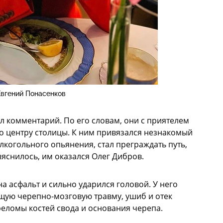
Евгений Понасенков
л комментарий. По его словам, они с приятелем
 центру столицы. К ним привязался незнакомый
когольного опьянения, стал преграждать путь,
ыяснилось, им оказался Олег Дибров.
на асфальт и сильно ударился головой. У него
ую черепно-мозговую травму, ушиб и отек
реломы костей свода и основания черепа.