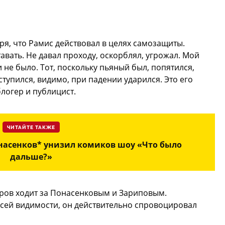
ря, что Рамис действовал в целях самозащиты.
авать. Не давал проходу, оскорблял, угрожал. Мой
и не было. Тот, поскольку пьяный был, попятился,
ступился, видимо, при падении ударился. Это его
логер и публицист.
ЧИТАЙТЕ ТАКЖЕ
онасенков* унизил комиков шоу «Что было
дальше?»
ибров ходит за Понасенковым и Зариповым.
 всей видимости, он действительно спровоцировал