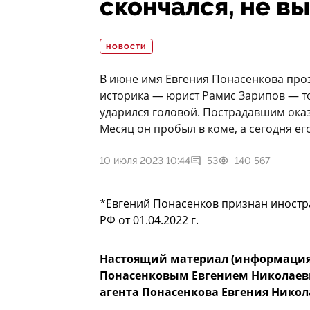
скончался, не в
НОВОСТИ
В июне имя Евгения Понасенкова проз
историка — юрист Рамис Зарипов — то
ударился головой. Пострадавшим ока
Месяц он пробыл в коме, а сегодня ег
10 июля 2023 10:44
53
140 567
*Евгений Понасенков признан иност
РФ от 01.04.2022 г.
Настоящий материал (информация
Понасенковым Евгением Николаеви
агента Понасенкова Евгения Никол