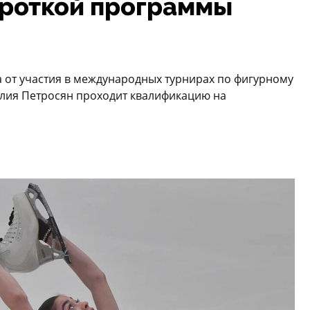
ороткой программы
а от участия в международных турнирах по фигурному
елия Петросян проходит квалификацию на