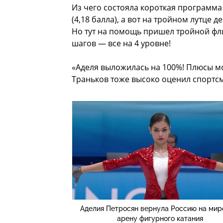
Из чего состояла короткая программа
(4,18 балла), а вот на тройном лутце 
Но тут на помощь пришел тройной фли
шагов — все на 4 уровне!
«Аделя выложилась на 100%! Плюсы м
Траньков тоже высоко оценил спортсм
Аделия Петросян вернула Россию на ми
арену фигурного катания