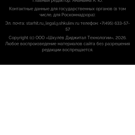
Главный редактор: Ананьина А. Ю.
Контактные данные для государственных органов (в том
числе, для Роскомнадзора):
Эл. почта: starhit.ru_legal@shkulev.ru телефон: +7(495) 633-57-
57
Copyright (с) ООО «Шкулёв Диджитал Технологии», 2026.
Любое воспроизведение материалов сайта без разрешения
редакции воспрещается.