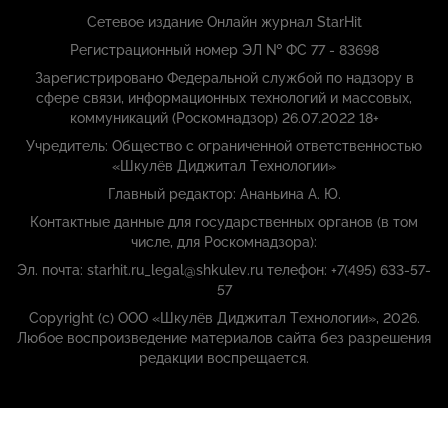
Сетевое издание Онлайн журнал StarHit
Регистрационный номер ЭЛ № ФС 77 - 83698
Зарегистрировано Федеральной службой по надзору в
сфере связи, информационных технологий и массовых,
коммуникаций (Роскомнадзор) 26.07.2022 18+
Учредитель: Общество с ограниченной ответственностью
«Шкулёв Диджитал Технологии»
Главный редактор: Ананьина А. Ю.
Контактные данные для государственных органов (в том
числе, для Роскомнадзора):
Эл. почта: starhit.ru_legal@shkulev.ru телефон: +7(495) 633-57-
57
Copyright (с) ООО «Шкулёв Диджитал Технологии», 2026.
Любое воспроизведение материалов сайта без разрешения
редакции воспрещается.