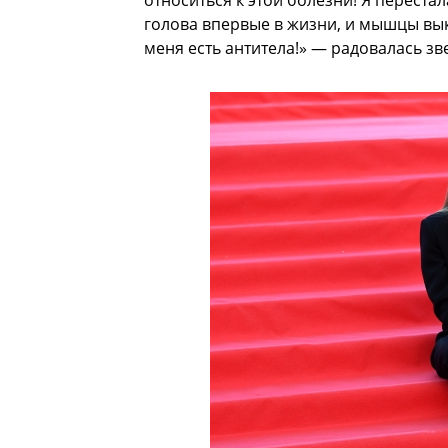
относиться к этой болезни! Я переста
голова впервые в жизни, и мышцы вык
меня есть антитела!» — радовалась зв