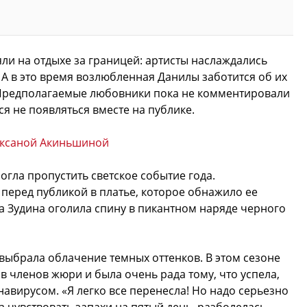
ли на отдыхе за границей: артисты наслаждались
А в это время возлюбленная Данилы заботится об их
 Предполагаемые любовники пока не комментировали
я не появляться вместе на публике.
Оксаной Акиньшиной
огла пропустить светское событие года.
перед публикой в платье, которое обнажило ее
на Зудина оголила спину в пикантном наряде черного
выбрала облачение темных оттенков. В этом сезоне
в членов жюри и была очень рада тому, что успела,
навирусом. «Я легко все перенесла! Но надо серьезно