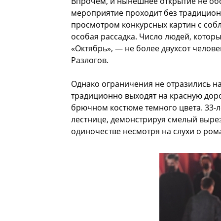
Впрочем, и нынешнее открытие не об
мероприятие проходит без традицион
просмотром конкурсных картин с собл
особая рассадка. Число людей, котор
«Октябрь», — не более двухсот чело
Разлогов.
Однако ограничения не отразились на
традиционно выходят на красную доро
брючном костюме темного цвета. 33-л
лестнице, демонстрируя смелый вырез
одиночестве несмотря на слухи о ром