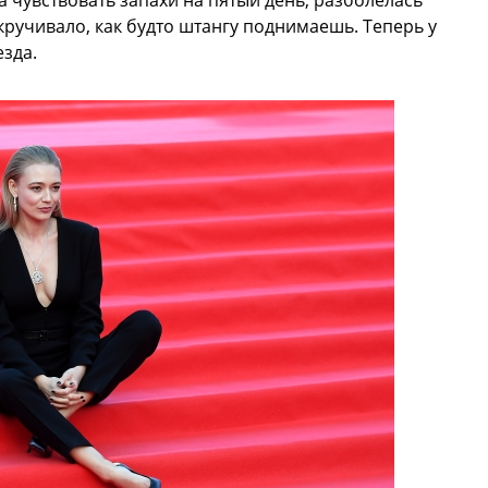
ла чувствовать запахи на пятый день, разболелась
ручивало, как будто штангу поднимаешь. Теперь у
езда.