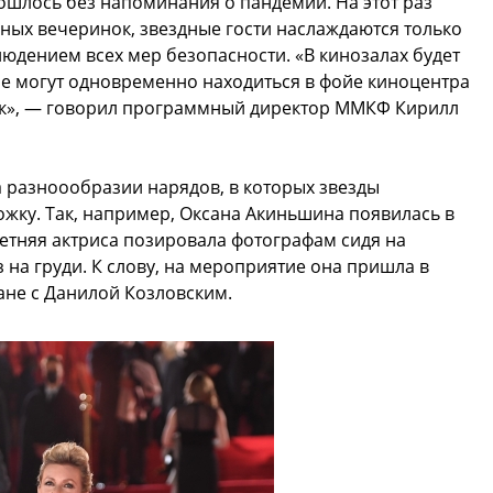
ошлось без напоминания о пандемии. На этот раз
ных вечеринок, звездные гости наслаждаются только
юдением всех мер безопасности. «В кинозалах будет
ые могут одновременно находиться в фойе киноцентра
век», — говорил программный директор ММКФ Кирилл
 разноообразии нарядов, в которых звезды
жку. Так, например, Оксана Акиньшина появилась в
етняя актриса позировала фотографам сидя на
 на груди. К слову, на мероприятие она пришла в
ане с Данилой Козловским.