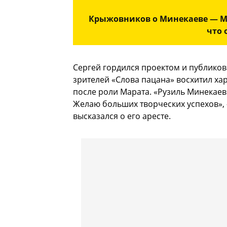
Крыжовников о Минекаеве — Ма
что 
Сергей гордился проектом и публикова
зрителей «Слова пацана» восхитил х
после роли Марата. «Рузиль Минекаев 
Желаю больших творческих успехов», 
высказался о его аресте.