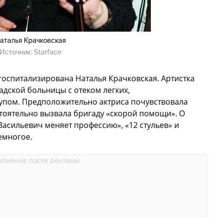
аталья Крачковская
Источник:
Starface
 госпитализирована Наталья Крачковская. Артистка
дской больницы с отеком легких,
пом. Предположительно актриса почувствовала
тоятельно вызвала бригаду «скорой помощи». О
асильевич меняет профессию», «12 стульев» и
емногое.